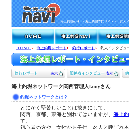
海上釣堀navi －海上釣堀専門サイト－ 釣人
ＨＯＭＥ
海上釣堀レポート
釣行レポート
釣人インタビュー
表示
表示
海上釣堀ネットワーク関西管理人konyさん
釣堀ネットワークとは？
とにかく堅苦しいことは抜きにして、
関西、京都、東海と別れてはいますが、
海上釣
て、
初心者の方や、女性から子供、名人と呼ばれる