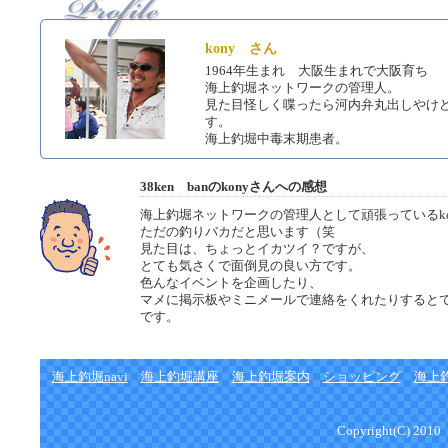
kony さん
1964年生まれ 大阪生まれで大阪育ち
海上釣堀ネットワークの管理人。
見た目怪しく喋ったら河内弁丸出しやけ
す。
海上釣堀中毒末期患者。
38ken banのkonyさんへの感想
海上釣堀ネットワークの管理人として頑張っているko
ただの釣りバカだと思います（笑
見た目は、ちょっとイカツイ？ですが、
とても気さくで面倒見の良い方です。
色んなイベントを企画したり、
マメに掲示板やミニメールで連絡をくれたりすると
です。
海上釣堀navi
海上釣堀講座
海上釣堀案内
ショッピング
海上
Copyright(C) 2010