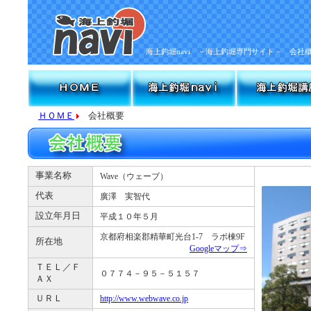
海上釣堀navi －海上釣堀専門サイト－ 会社
ＨＯＭＥ
会社概要
事業名称
Wave（ウェーブ）
代表
廣澤 実智代
設立年月日
平成１０年５月
京都府相楽郡精華町光台1-7 ラボ棟9F
所在地
Googleマップ⇒
ＴＥＬ／Ｆ
０７７４－９５－５１５７
ＡＸ
ＵＲＬ
http://www.webwave.co.jp