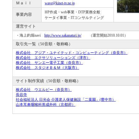
Ｍａｉｌ
wave@kinet-tv.ne.jp
HP作成・web事業・DTP業務全般
事業内容
ケータイ事業・ITコンサルティング
運営サイト
・海上釣堀navi
http://www.sakanaturi.jp/
（運営開始2010.10.01）
取引先一覧（50音順・敬称略）
株式会社 アジア・ユナイテッド・コンピューティング（奈良市）
株式会社 エクサソリューションズ（津市）
株式会社 サンエー電子工業（奈良市）
株式会社 スタジオＢ＆Ｍ（大阪市）
サイト制作実績（50音順・敬称略）
株式会社 ウエルビー（奈良市）
長谷寺
社会福祉法人 日光会 介護老人保健施設「二葉園」(豊中市）
山本耳鼻咽喉科形成外科（京都府）